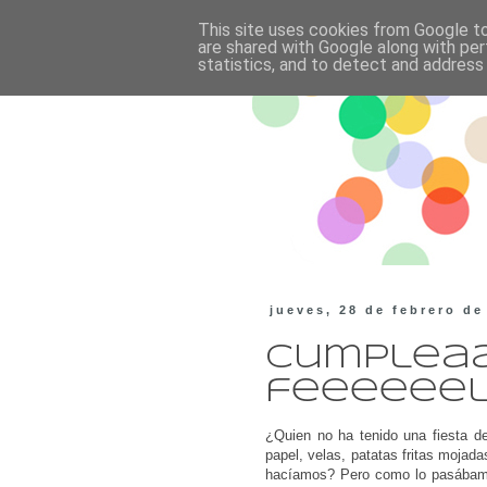
This site uses cookies from Google to 
are shared with Google along with per
statistics, and to detect and address
jueves, 28 de febrero de
Cumplea
feeeeeelii
¿Quien no ha tenido una fiesta 
papel, velas, patatas fritas mojad
hacíamos? Pero como lo pasábamos