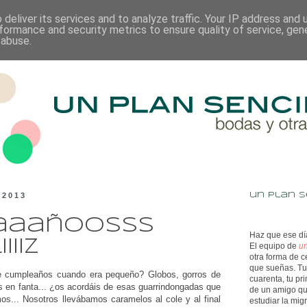
deliver its services and to analyze traffic. Your IP address and
formance and security metrics to ensure quality of service, ge
 abuse.
 2013
un plan s
aaañoosss
Haz que ese día
iiz
El equipo de
un
otra forma de c
que sueñas. Tu 
de cumpleaños cuando era pequeño? Globos, gorros de
cuarenta, tu pr
as en fanta... ¿os acordáis de esas guarrindongadas que
de un amigo qu
... Nosotros llevábamos caramelos al cole y al final
estudiar la mig