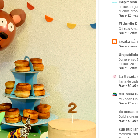
muymolon
un descargabl
buenos prop
Hace 11 me
El Jardín R
Ofertas Ama
Hace 3 años
joseba sán
Hace 7 años
Un publicit
Joma en su 5
modelo 367 or
Hace 9 años
La Receta d
Tarta de gall
Hace 10 año
Mis obsesi
Mi Japan Sl
Hace 11 año
de cosas b
Build a drea
Hace 12 año
kup kup la
Meteora Part 