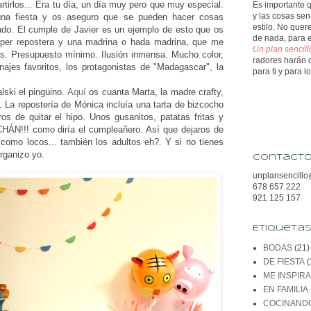
artirlos... Era tu día, un día muy pero que muy especial.
Es importante q
y las cosas sen
una fiesta y os aseguro que se pueden hacer cosas
estilo. No que
ado. El cumple de Javier es un ejemplo de esto que os
de nada, para 
super repostera y una madrina o hada madrina, que me
Un plan sencil
s. Presupuesto mínimo. Ilusión inmensa. Mucho color,
radores
harán 
ajes favoritos, los protagonistas de "Madagascar", la
para ti y para 
lski el pingüino.
Aquí
os cuanta Marta, la madre crafty,
.
La repostería de Mónica incluía una tarta de bizcocho
s de quitar el hipo. Unos gusanitos, patatas fritas y
CHÁN!!! como diría el cumpleañero. Así que dejaros de
como locos... también los adultos eh?. Y si no tienes
rganizo yo.
Contact
unplansencill
678 657 222
921 125 157
Etiqueta
BODAS
(21)
DE FIESTA
(
ME INSPIR
EN FAMILIA
COCINAND