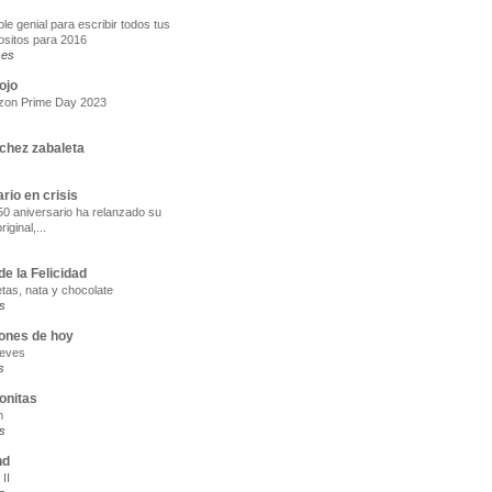
e genial para escribir todos tus
ositos para 2016
ses
ojo
zon Prime Day 2023
chez zabaleta
ario en crisis
0 aniversario ha relanzado su
iginal,...
e la Felicidad
etas, nata y chocolate
s
ones de hoy
eeves
s
onitas
m
s
nd
II