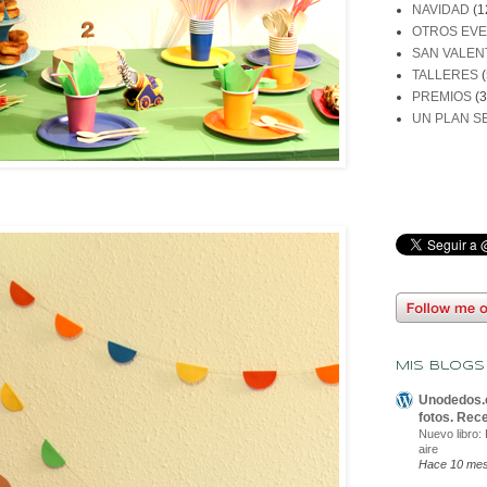
NAVIDAD
(1
OTROS EV
SAN VALEN
TALLERES
(
PREMIOS
(3
UN PLAN S
Mis blog
Unodedos.c
fotos. Rec
Nuevo libro:
aire
Hace 10 me