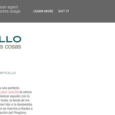
 user-agent
nerate usage
LEARN MORE
GOT IT
encillo
 sea perfecto.
 plan sencillo
te ofrece
elebrar aquello con lo
boda, la fiesta de los
imer hijo o la despedida
e se marcha a Alaska a
ración del Pingüino.