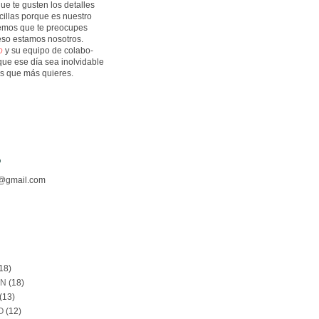
ue te gusten los detalles
cillas porque es nuestro
remos que te preocupes
eso estamos nosotros.
lo
y su equipo de colabo-
que ese
día sea inolvidable
los que más quieres.
o
o@gmail.com
s
18)
AN
(18)
(13)
O
(12)