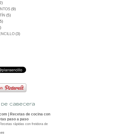
2)
ENTOS
(9)
TÍN
(5)
5)
)
ENCILLO
(3)
s de cabecera
om | Recetas de cocina con
etas paso a paso
 Recetas rápidas con freidora de
ses