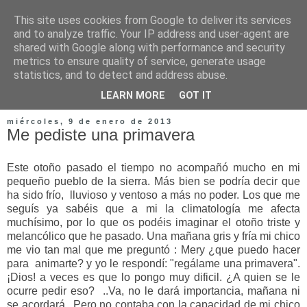
This site uses cookies from Google to deliver its services
and to analyze traffic. Your IP address and user-agent are
shared with Google along with performance and security
metrics to ensure quality of service, generate usage
statistics, and to detect and address abuse.
LEARN MORE
GOT IT
miércoles, 9 de enero de 2013
Me pediste una primavera
Este otoño pasado el tiempo no acompañó mucho en mi
pequeño pueblo de la sierra. Más bien se podría decir que
ha sido frío, lluvioso y ventoso a más no poder. Los que me
seguís ya sabéis que a mi la climatología me afecta
muchísimo, por lo que os podéis imaginar el otoño triste y
melancólico que he pasado. Una mañana gris y fría mi chico
me vio tan mal que me preguntó : Mery ¿que puedo hacer
para animarte? y yo le respondí: "regálame una primavera".
¡Dios! a veces es que lo pongo muy dificil. ¿A quien se le
ocurre pedir eso? ..Va, no le dará importancia, mañana ni
se acordará...Pero no contaba con la capacidad de mi chico