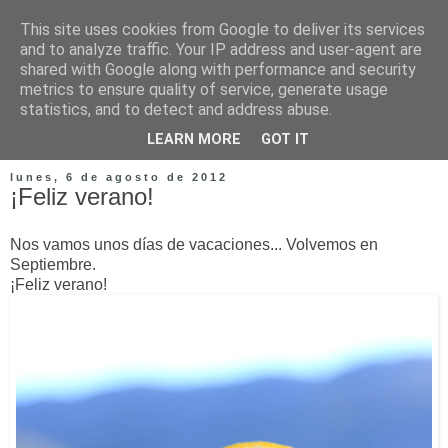
This site uses cookies from Google to deliver its services
and to analyze traffic. Your IP address and user-agent are
shared with Google along with performance and security
metrics to ensure quality of service, generate usage
statistics, and to detect and address abuse.
LEARN MORE
GOT IT
lunes, 6 de agosto de 2012
¡Feliz verano!
Nos vamos unos días de vacaciones... Volvemos en
Septiembre.
¡Feliz verano!