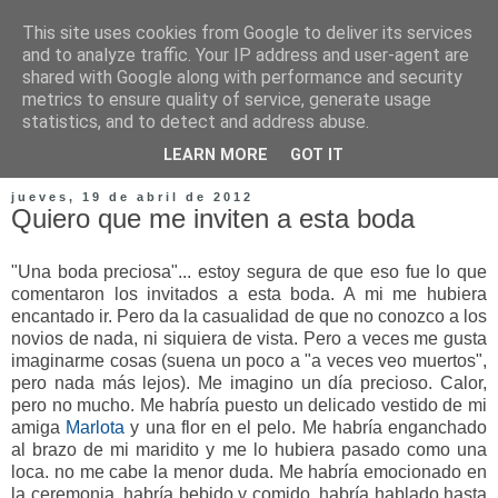
This site uses cookies from Google to deliver its services
and to analyze traffic. Your IP address and user-agent are
shared with Google along with performance and security
metrics to ensure quality of service, generate usage
statistics, and to detect and address abuse.
LEARN MORE
GOT IT
jueves, 19 de abril de 2012
Quiero que me inviten a esta boda
"Una boda preciosa"... estoy segura de que eso fue lo que
comentaron los invitados a esta boda. A mi me hubiera
encantado ir. Pero da la casualidad de que no conozco a los
novios de nada, ni siquiera de vista. Pero a veces me gusta
imaginarme cosas (suena un poco a "a veces veo muertos",
pero nada más lejos). Me imagino un día precioso. Calor,
pero no mucho. Me habría puesto un delicado vestido de mi
amiga
Marlota
y una flor en el pelo. Me habría enganchado
al brazo de mi maridito y me lo hubiera pasado como una
loca. no me cabe la menor duda. Me habría emocionado en
la ceremonia, habría bebido y comido, habría hablado hasta