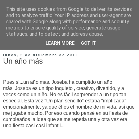
This site uses cookies from Google to deliver its services
and to analyze traffic. Your IP address and user-agent are
shared with Google along with performance and security
metrics to ensure quality of service, generate usage
statistics, and to detect and address abuse.
LEARN MORE
GOT IT
lunes, 5 de diciembre de 2011
Un año más
Pues sí...un año más. Joseba ha cumplido un año
más.
Joseba
es un tipo inquieto , creativo, divertido, y a
veces como un niño. No es fácil sorprender a un tipo tan
especial. Esta vez "Un plan sencillo" estaba "implicada"
emocionalmente, ya que él es el hombre de mi vida, así que
me jugaba mucho. Por eso cuando pensé en su fiesta de
cumpleaños la idea que se me repetía una y otra vez era
una fiesta casi casi infantil...